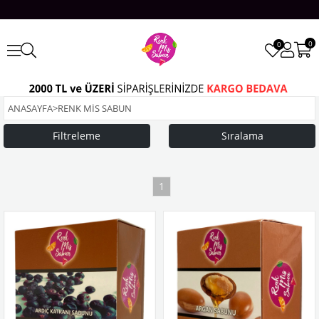
0
0
ANASAYFA
>
RENK MİS SABUN
Filtreleme
Sıralama
1