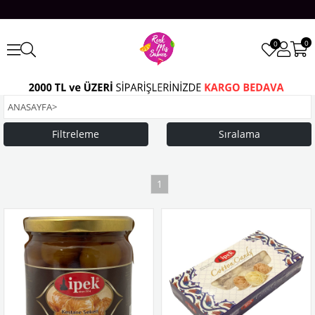
0
0
ANASAYFA
>
Filtreleme
Sıralama
1