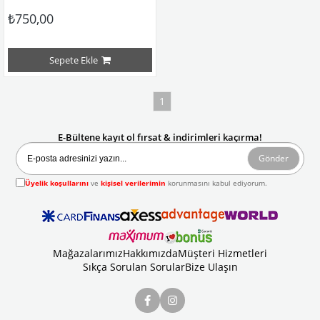
₺750,00
Sepete Ekle
1
E-Bültene kayıt ol fırsat & indirimleri kaçırma!
Gönder
Üyelik koşullarını
ve
kişisel verilerimin
korunmasını kabul ediyorum.
Mağazalarımız
Hakkımızda
Müşteri Hizmetleri
Sıkça Sorulan Sorular
Bize Ulaşın