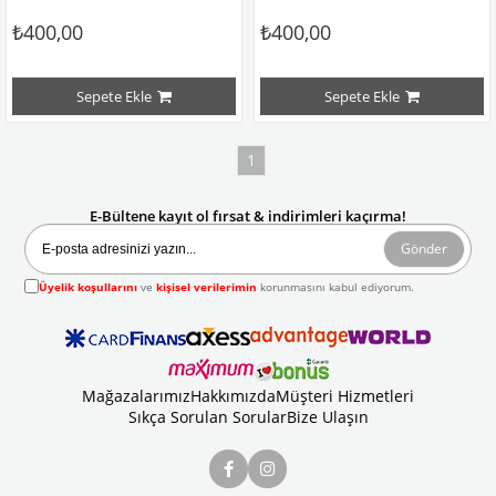
₺400,00
₺400,00
Sepete Ekle
Sepete Ekle
1
E-Bültene kayıt ol fırsat & indirimleri kaçırma!
Gönder
Üyelik koşullarını
ve
kişisel verilerimin
korunmasını kabul ediyorum.
Mağazalarımız
Hakkımızda
Müşteri Hizmetleri
Sıkça Sorulan Sorular
Bize Ulaşın