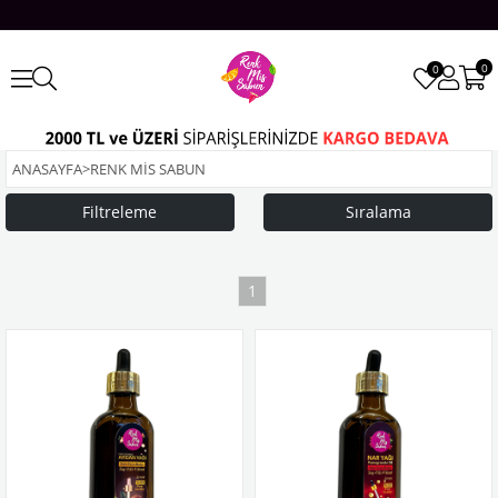
0
0
ANASAYFA
>
RENK MİS SABUN
Filtreleme
Sıralama
1