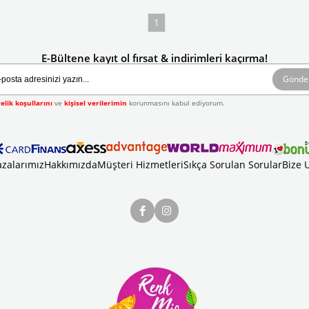
1
E-Bültene kayıt ol fırsat & indirimleri kaçırma!
Gönde
elik koşullarını
ve
kişisel verilerimin
korunmasını kabul ediyorum.
zalarımız
Hakkımızda
Müşteri Hizmetleri
Sıkça Sorulan Sorular
Bize 