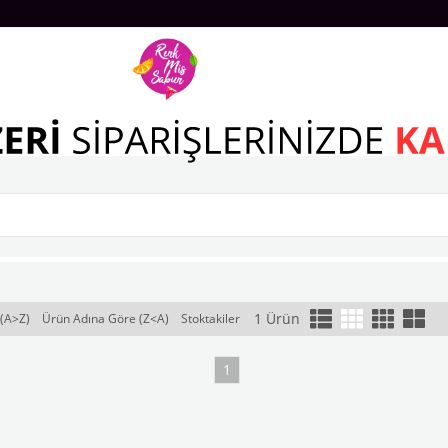
1 Ürün
(A>Z)
Ürün Adına Göre (Z<A)
Stoktakiler
1