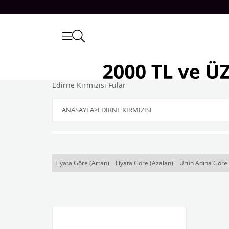
Edirne Kırmızısı Fular
ANASAYFA
>
EDİRNE KIRMIZISI
Fiyata Göre (Artan)
Fiyata Göre (Azalan)
Ürün Adına Göre 