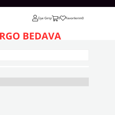
Üye Girişi
0
Favorilerim
0