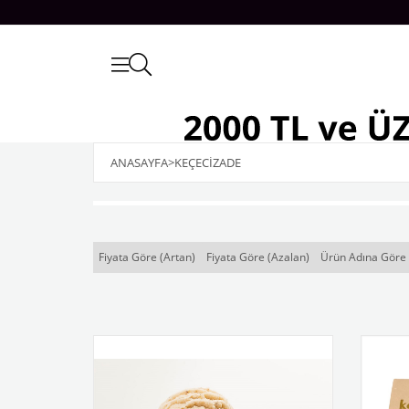
ANASAYFA
>
KEÇECİZADE
Fiyata Göre (Artan)
Fiyata Göre (Azalan)
Ürün Adına Göre 