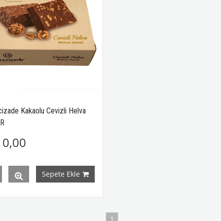
izade Kakaolu Cevizli Helva
GR
10,00
Sepete Ekle
1