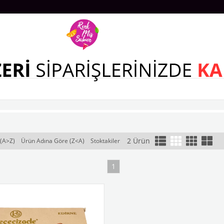
2 Ürün
(A>Z)
Ürün Adına Göre (Z<A)
Stoktakiler
1