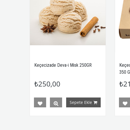
Keçecizade Deva-i Misk 250GR
Keçec
350 
₺250,00
₺2
Sepete Ekle