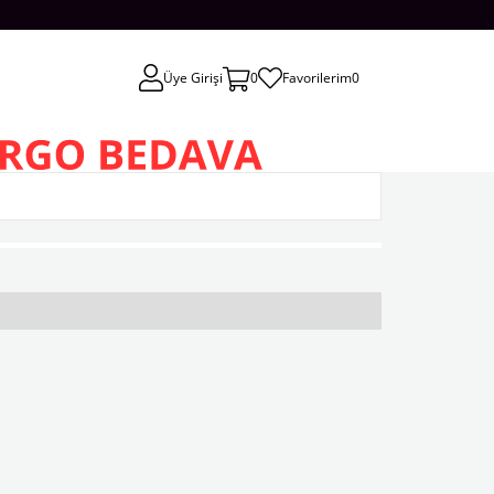
Üye Girişi
0
Favorilerim
0