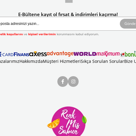
E-Bültene kayıt ol fırsat & indirimleri kaçırma!
Gönde
elik koşullarını
ve
kişisel verilerimin
korunmasını kabul ediyorum.
zalarımız
Hakkımızda
Müşteri Hizmetleri
Sıkça Sorulan Sorular
Bize 