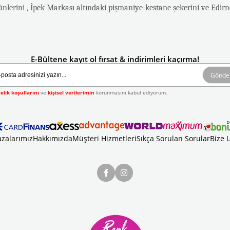
lerini , İpek Markası altındaki pişmaniye-kestane şekerini ve Edirne
E-Bültene kayıt ol fırsat & indirimleri kaçırma!
Gönde
elik koşullarını
ve
kişisel verilerimin
korunmasını kabul ediyorum.
zalarımız
Hakkımızda
Müşteri Hizmetleri
Sıkça Sorulan Sorular
Bize 