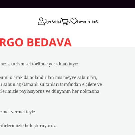
Üye Girişi
0
Favorilerim
0
amızla turizm sektöründe yer almaktayız.
unu olarak da adlandırılan mis meyve sabunları,
 sabunlar, Osmanlı sultanları tarafından elçilere ve
irlerimizle paylaşıyoruz ve dünyanın her noktasına
hizmet vermekteyiz.
firlerimizle buluşturuyoruz.