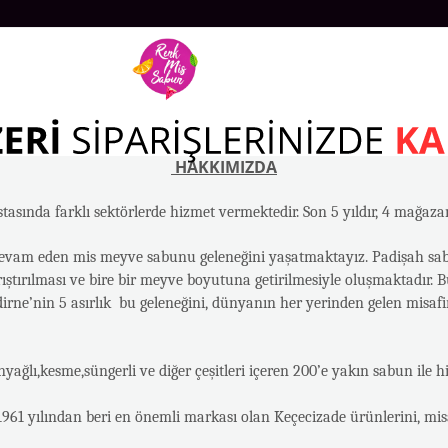
HAKKIMIZDA
tasında farklı sektörlerde hizmet vermektedir. Son 5 yıldır, 4 mağaz
devam eden mis meyve sabunu geleneğini yaşatmaktayız. Padişah sab
ırılması ve bire bir meyve boyutuna getirilmesiyle oluşmaktadır. Bu
dirne’nin 5 asırlık bu geleneğini, dünyanın her yerinden gelen misaf
ğlı,kesme,süngerli ve diğer çeşitleri içeren 200’e yakın sabun ile 
61 yılından beri en önemli markası olan Keçecizade ürünlerini, misa