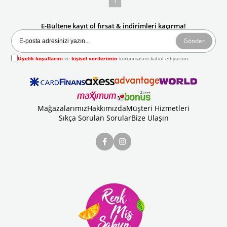
1
E-Bültene kayıt ol fırsat & indirimleri kaçırma!
Gönder
Üyelik koşullarını
ve
kişisel verilerimin
korunmasını kabul ediyorum.
Mağazalarımız
Hakkımızda
Müşteri Hizmetleri
Sıkça Sorulan Sorular
Bize Ulaşın