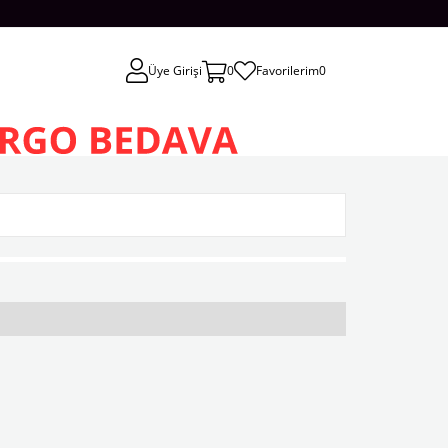
Üye Girişi
0
Favorilerim
0