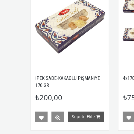
İPEK SADE-KAKAOLU PİŞMANİYE
4x170
170 GR
₺200,00
₺7
Sepete Ekle