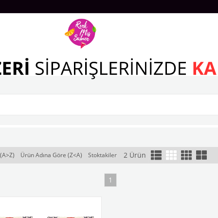
2 Ürün
(A>Z)
Ürün Adına Göre (Z<A)
Stoktakiler
1