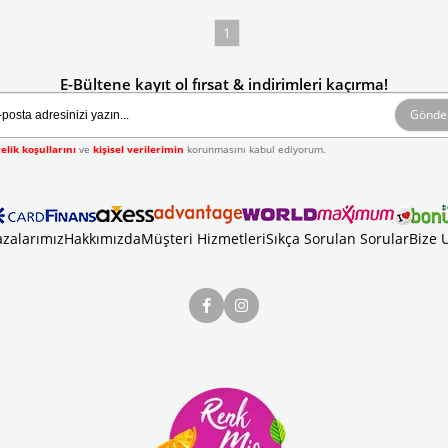
1
E-Bültene kayıt ol fırsat & indirimleri kaçırma!
Gönde
elik koşullarını
ve
kişisel verilerimin
korunmasını kabul ediyorum.
zalarımız
Hakkımızda
Müşteri Hizmetleri
Sıkça Sorulan Sorular
Bize 