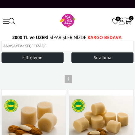
0
0
ANASAYFA
>
KEÇECİZADE
Filtreleme
Sıralama
1