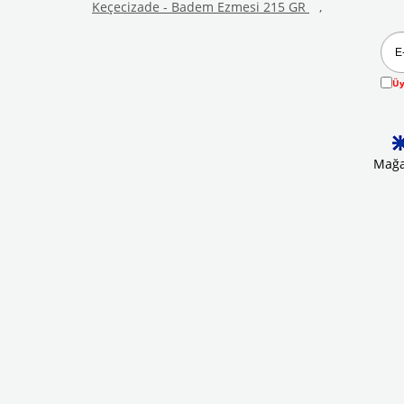
Keçecizade - Badem Ezmesi 215 GR
,
Üy
Mağa