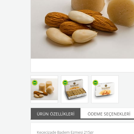
ÜRÜN ÖZELLIKLERI
ÖDEME SEÇENEKLERI
Keçecizade Badem Ezmesi 215gr