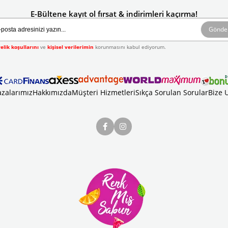
E-Bültene kayıt ol fırsat & indirimleri kaçırma!
Gönde
elik koşullarını
ve
kişisel verilerimin
korunmasını kabul ediyorum.
zalarımız
Hakkımızda
Müşteri Hizmetleri
Sıkça Sorulan Sorular
Bize 