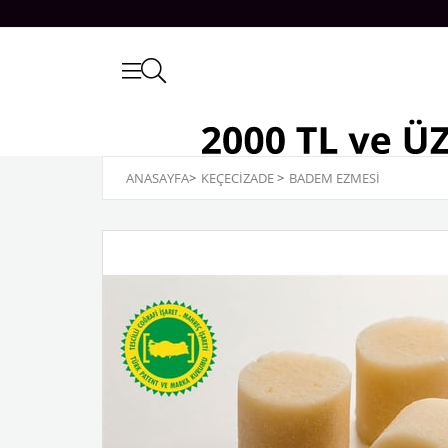
ANASAYFA
>
KEÇECİZADE
>
BADEM EZMESİ