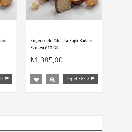
Keçecizade Çikolata Kaplı Badem
Az Şekerli Ekstr
Ezmesi 610 GR
Ezmesi 250 GR
₺1.385,00
₺450,00
Sepete Ekle