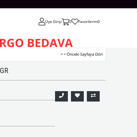
Üye Girişi
0
Favorilerim
0
< < Önceki Sayfaya Dön
 GR