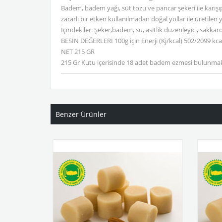
Badem, badem yağı, süt tozu ve pancar şekeri ile karışı
zararlı bir etken kullanılmadan doğal yollar ile üretilen y
İçindekiler: Şeker,badem, su, asitlik düzenleyici, sakkaro
BESİN DEĞERLERİ 100g için Enerji (Kj/kcal) 502/2099 kca
NET 215 GR
215 Gr Kutu içerisinde 18 adet badem ezmesi bulunmak
Benzer Ürünler