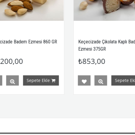
adem Ezmesi 860 GR
Keçecizade Çikolata Kaplı Badem
Ezmesi 375GR
00
₺853,00
Sepete Ekle
Sepete Ekle