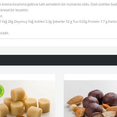
p krema kıvamına gelince tatlı ezmelerin bir numarası oldu. Özel üretilen bad
öresel bir lezzettir.
z.
l Yağ 26g Doymuş Yağ Asitleri 2.3g Şekerler 52 g Tuz 0.02g Protein 7.7 g Kar
tadır.