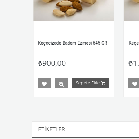
Keçecizade Badem Ezmesi 645 GR
Keçecizade B
₺900,00
₺1.200,
Sepete Ekle
ETIKETLER