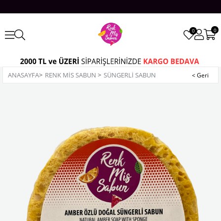
0
0
ANASAYFA
>
RENK MİS SABUN
>
SÜNGERLI SABUN