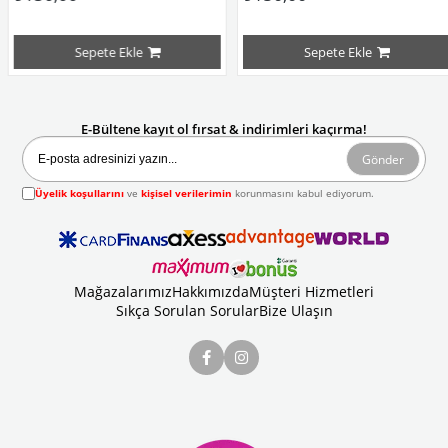
Sepete Ekle
Sepete Ekle
E-Bültene kayıt ol fırsat & indirimleri kaçırma!
Gönder
Üyelik koşullarını
ve
kişisel verilerimin
korunmasını kabul ediyorum.
Mağazalarımız
Hakkımızda
Müşteri Hizmetleri
Sıkça Sorulan Sorular
Bize Ulaşın