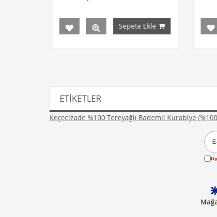
Sepete Ekle
ETIKETLER
Keçecizade %100 Tereyağlı Bademli Kurabiye (%100 
Üy
Mağa