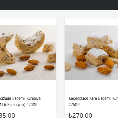
mli Kurabiye
Keçecizade Kare Bademli Kurabiye
esi) 920GR
275GR
₺270,00