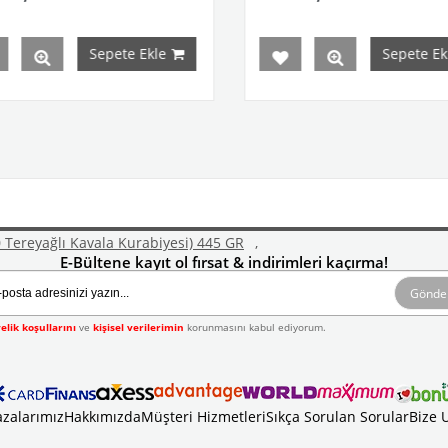
Sepete Ekle
Sepete Ekle
Tereyağlı Kavala Kurabiyesi) 445 GR
,
E-Bültene kayıt ol fırsat & indirimleri kaçırma!
Gönde
elik koşullarını
ve
kişisel verilerimin
korunmasını kabul ediyorum.
zalarımız
Hakkımızda
Müşteri Hizmetleri
Sıkça Sorulan Sorular
Bize 