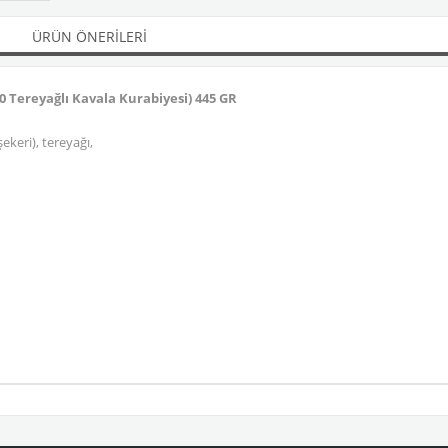
ÜRÜN ÖNERILERI
 Tereyağlı Kavala Kurabiyesi) 445 GR
keri), tereyağı,