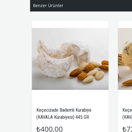
Benzer Ürünler
Keçecizade Bademli Kurabiye
Keçecizade Bade
(KAVALA Kurabiyesi) 445 GR
(KAVALA Kurabiy
₺400,00
₺735,00