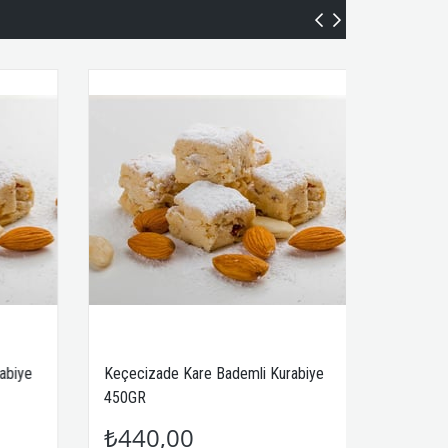
Keçecizade Kare Bademli Kurabiye
Keçecizade Fıstıklı
450GR
₺440,00
₺800,00