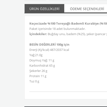
ÜRÜN ÖZELLIKLERI
ÖDEME SEÇENEKLERI
Keçecizade %100 Tereyağlı Bademli Kurabiye (%100
Paket içerisinde 18 adet bulunmaktadır.
İçindekiler:
Buğday unu, badem (%25), şeker (pancar şe
BESİN DEĞERLERİ 100g için
Enerji (Kj/kcal) 487/2037 kcal
Yağ:21.0g
Doymuş Yağ: 11 g
Karbonhidrat 65 g
Şekerler 26 g
Protein 11 g
Tuz 0 g