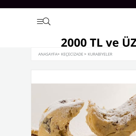
ANASAYFA
>
KEÇECİZADE
>
KURABİYELER