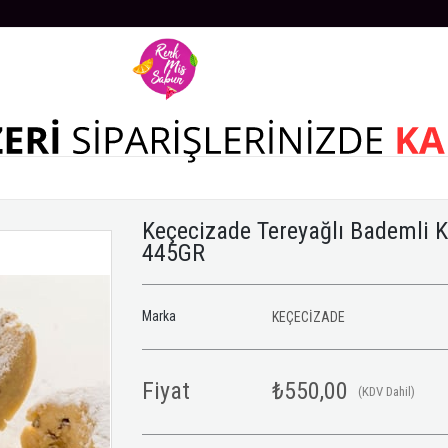
Keçecizade Tereyağlı Bademli 
445GR
Marka
KEÇECİZADE
Fiyat
₺550,00
(KDV Dahil)