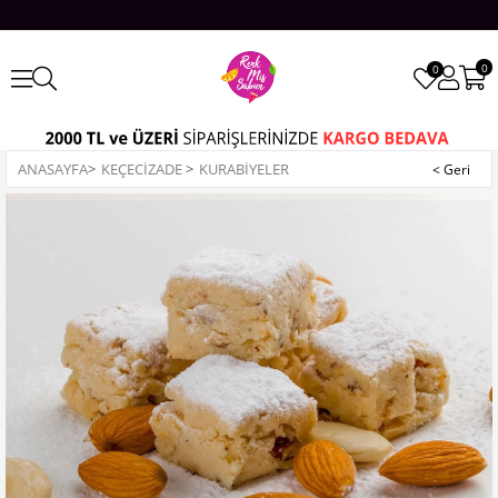
0
0
ANASAYFA
>
KEÇECİZADE
>
KURABİYELER