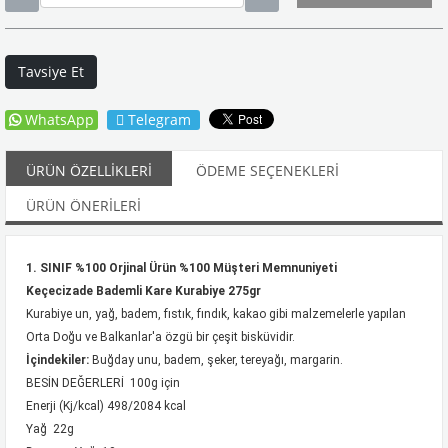
Tavsiye Et
WhatsApp
Telegram
ÜRÜN ÖZELLIKLERI
ÖDEME SEÇENEKLERI
ÜRÜN ÖNERILERI
1. SINIF %100 Orjinal Ürün %100 Müşteri Memnuniyeti
Keçecizade Bademli Kare Kurabiye 275gr
Kurabiye un, yağ, badem, fıstık, fındık, kakao gibi malzemelerle yapılan
Orta Doğu ve Balkanlar'a
özgü bir çe
şit bisküvidir.
İçindekiler:
Buğday unu, badem, şeker, tereyağı, margarin.
BESİN DEĞERLERİ 100g için
Enerji (Kj/kcal) 498/2084 kcal
Yağ 22g