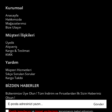
Kurumsal
Anasayfa
Hakkımızda
Mağazalarımız
Bize Ulaşın
Müşteri İlişkileri
Üyelik
Alışveriş
Kargo & Teslimat
KVKK
Yardım
Müşteri Hizmetleri
Sıkça Sorulan Sorular
Kargo Takibi
BİZDEN HABERLER
Bültenimize Üye Olun ! Tüm İndirim ve Fırsatlardan İlk Sizin Haberiniz
Olsun !
Gönder
Üyelik koşullarını
ve
kişisel verilerimin
korunmasını kabul ediyorum.