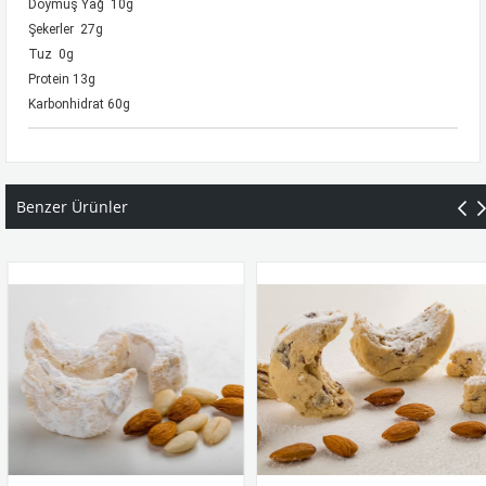
Doymuş Yağ 10g
Şekerler 27g
Tuz 0g
Protein 13g
Karbonhidrat 60g
Benzer Ürünler