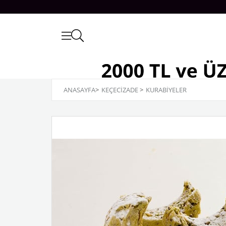
ANASAYFA
>
KEÇECİZADE
>
KURABİYELER