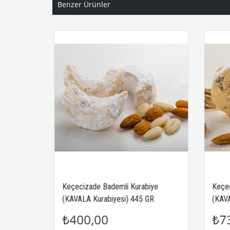
Benzer Ürünler
Keçecizade Bademli Kurabiye
Keçecizade Bademl
(KAVALA Kurabiyesi) 445 GR
(KAVALA Kurabiyes
₺400,00
₺735,00