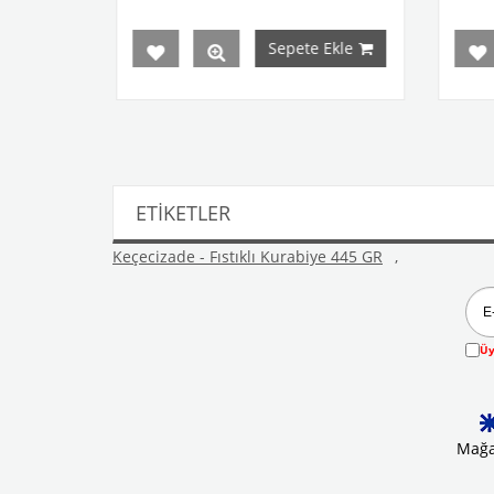
Sepete Ekle
ETIKETLER
Keçecizade - Fıstıklı Kurabiye 445 GR
,
Üy
Mağa