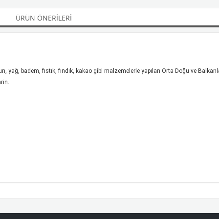
ÜRÜN ÖNERILERI
 un, yağ, badem, fıstık, fındık, kakao gibi malzemelerle yapılan Orta Doğu ve Balkan
rin.