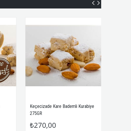
Keçecizade Kare Bademli Kurabiye
Keçecizade Kare Bade
275GR
450GR
₺270,00
₺440,00