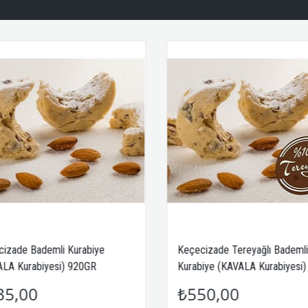
i Kurabiye
Keçecizade Tereyağlı Bademli
i) 920GR
Kurabiye (KAVALA Kurabiyesi)
445GR
₺550,00