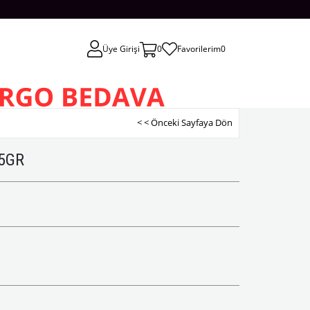
Üye Girişi
0
Favorilerim
0
< < Önceki Sayfaya Dön
45GR