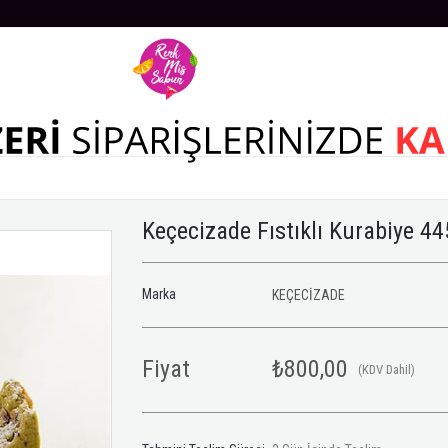
Keçecizade Fıstıklı Kurabiye 4
Marka
KEÇECİZADE
Fiyat
₺800,00
(KDV Dahil)