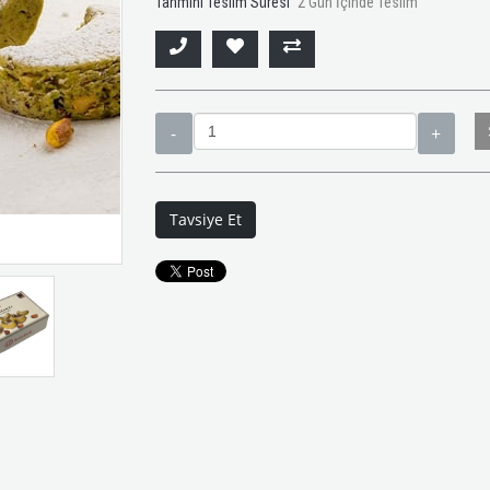
Tahmini Teslim Süresi
2 Gün İçinde Teslim
Tavsiye Et