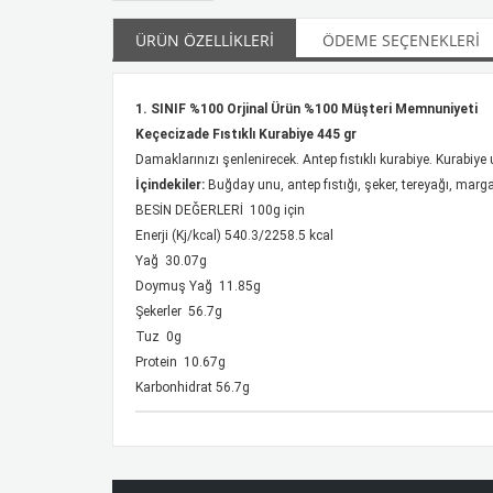
ÜRÜN ÖZELLIKLERI
ÖDEME SEÇENEKLERI
1. SINIF %100 Orjinal Ürün %100 Müşteri Memnuniyeti
Keçecizade Fıstıklı Kurabiye 445 gr
Damaklarınızı şenlenirecek. Antep fıstıklı kurabiye. Kurabiye
İçindekiler:
Buğday unu, antep fıstığı, şeker, tereyağı, marga
BESİN DEĞERLERİ 100g için
Enerji (Kj/kcal) 540.3/2258.5 kcal
Yağ 30.07g
Doymuş Yağ 11.85g
Şekerler 56.7g
Tuz 0g
Protein 10.67g
Karbonhidrat 56.7g