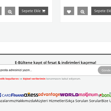
Sepete Ekle
Sepete Ekle
E-Bültene kayıt ol fırsat & indirimleri kaçırma!
Gönde
elik koşullarını
ve
kişisel verilerimin
korunmasını kabul ediyorum.
zalarımız
Hakkımızda
Müşteri Hizmetleri
Sıkça Sorulan Sorular
Bize 