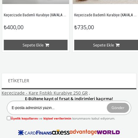
Keçecizade Bademli Kurabiye (KAVALA Kurabiyesi) 445 GR
Keçecizade Bademli Kurabiye (KAVALA Kurabiyesi) 920GR
₺400,00
₺735,00
Sepete Ekle
Sepete Ekle
ETIKETLER
Keçecizade - Kare Fıstıklı Kurabiye 250 GR
,
E-Bültene kayıt ol fırsat & indirimleri kaçırma!
Gönder
Üyelik koşullarını
ve
kişisel verilerimin
korunmasını kabul ediyorum.