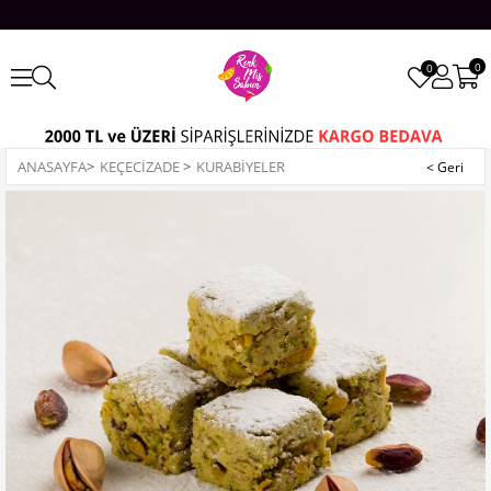
0
0
ANASAYFA
>
KEÇECİZADE
>
KURABİYELER