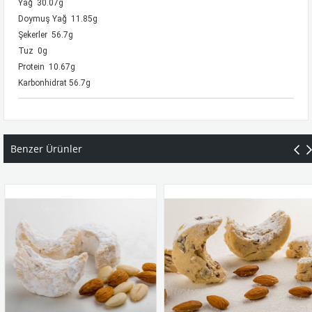
Yağ 30.07g
Doymuş Yağ 11.85g
Şekerler 56.7g
Tuz 0g
Protein 10.67g
Karbonhidrat 56.7g
Benzer Ürünler