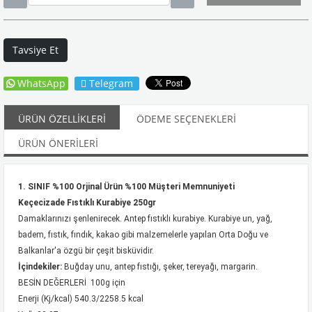
Tavsiye Et
WhatsApp
Telegram
ÜRÜN ÖZELLIKLERI
ÖDEME SEÇENEKLERI
ÜRÜN ÖNERILERI
1. SINIF %100 Orjinal Ürün %100 Müşteri Memnuniyeti
Keçecizade Fıstıklı Kurabiye 250gr
Damaklarınızı şenlenirecek. Antep fıstıklı kurabiye. Kurabiye un, yağ,
badem, fıstık, fındık, kakao gibi malzemelerle yapılan Orta Doğu ve
Balkanlar'a
özgü bir çeşit bisküvidir.
İçindekiler:
Buğday unu, antep fıstığı, şeker, tereyağı, margarin.
BESİN DEĞERLERİ 100g için
Enerji (Kj/kcal) 540.3/2258.5 kcal