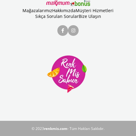
Mağazalarımız
Hakkımızda
Müşteri Hizmetleri
Sıkça Sorulan Sorular
Bize Ulaşın
© 2023
renkmis.com
- Tüm Hakları Saklıdır.