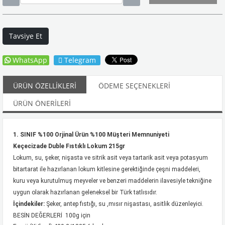
Tavsiye Et
WhatsApp
Telegram
ÜRÜN ÖZELLIKLERI
ÖDEME SEÇENEKLERI
ÜRÜN ÖNERILERI
1. SINIF %100 Orjinal Ürün %100 Müşteri Memnuniyeti
Keçecizade Duble Fıstıklı Lokum 215gr
Lokum, su, şeker, nişasta ve sitrik asit veya tartarik asit veya potasyum
bitartarat ile hazırlanan lokum kitlesine gerektiğinde çeşni maddeleri,
kuru veya kurutulmuş meyveler ve benzeri maddelerin ilavesiyle tekniğine
uygun olarak hazırlanan geleneksel bir Türk tatlısıdır.
İçindekiler:
Şeker, antep fıstığı, su ,mısır nişastası, asitlik düzenleyici.
BESİN DEĞERLERİ 100g için