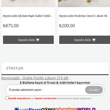
Keçecizade Çikolata Kaplı Duble Fıstıklı Lokum 385 GR
Keçecizade Hindistan Cevizli Lokum 400GR
₺875,00
₺200,00
Sepete Ekle
Sepete Ekle
ETIKETLER
Keçecizade - Duble Fıstıklı Lokum 215 GR
,
E-Bültene kayıt ol fırsat & indirimleri kaçırma!
Gönder
Üyelik koşullarını
ve
kişisel verilerimin
korunmasını kabul ediyorum.