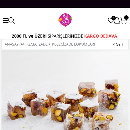
0
0
ANASAYFA
>
KEÇECİZADE
>
KEÇECIZADE LOKUMLARI