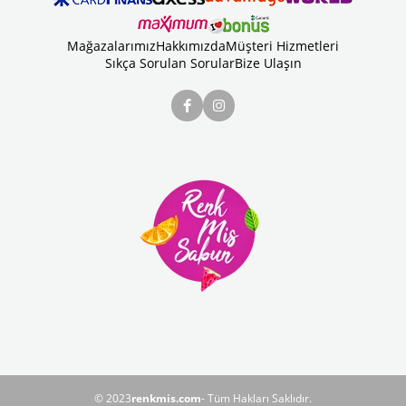
Mağazalarımız
Hakkımızda
Müşteri Hizmetleri
Sıkça Sorulan Sorular
Bize Ulaşın
© 2023
renkmis.com
- Tüm Hakları Saklıdır.