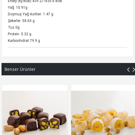
Enerji (Kj/kcal) 439.2/1835.6 kcal
Yağ 10.91g
Doymuş Yağ Asitleri 1.47 g
Şekerler 58.65 g
Tuz 0g
Protein 5.32 g
Karbonhidrat 79.9 g
Benzer Ürünler