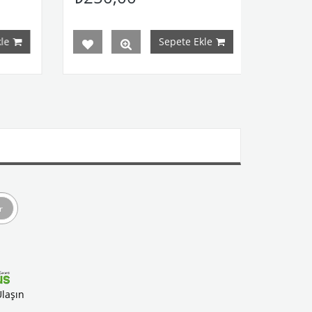
Sepete Ekle
r
Ulaşın