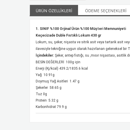
ÜRÜN ÖZELLIKLERI
ÖDEME SEÇENEKLERI
1. SINIF %100 Orjinal Ürün %100 Müşteri Memnuniyeti
Keçecizade Duble Fıstıklı Lokum 430 gr
Lokum, su, şeker, nişasta ve sitrik asit veya tartarik asit 
ilavesiyle tekniğine uygun olarak hazırlanan geleneksel bir Tür
İçindekiler:
Şeker, antep fıstığı, su ,mısır nişastası, asitlik d
BESİN DEĞERLERİ 100g için
Enerji (Kj/kcal) 439.2/1835.6 kcal
Yağ 10.91g
Doymuş Yağ Asitleri 1.47 g
Şekerler 58.65 g
Tuz 0g
Protein 5.32 g
Karbonhidrat 79.9 g