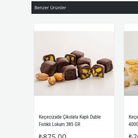
Benzer Ürünler
Keçecizade Çikolata Kaplı Duble
Keçecizade
Fıstıklı Lokum 385 GR
400GR
₺875,00
₺200,