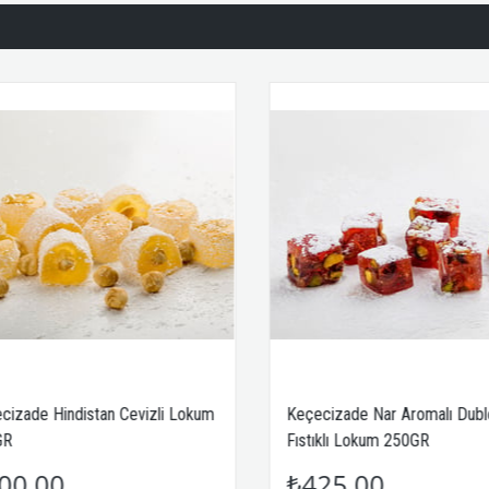
 Hindistan Cevizli Lokum
Keçecizade Nar Aromalı Duble
Fıstıklı Lokum 250GR
00
₺425,00