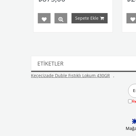
Sepete Ekle
ETIKETLER
Keçecizade Duble Fıstıklı Lokum 430GR
,
Üy
Mağa