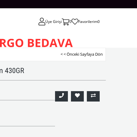
Üye Girişi
0
Favorilerim
0
< < Önceki Sayfaya Dön
um 430GR