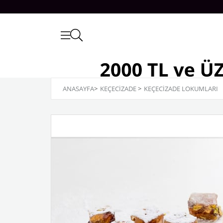
ANASAYFA
>
KEÇECİZADE
>
KEÇECIZADE LOKUMLARI