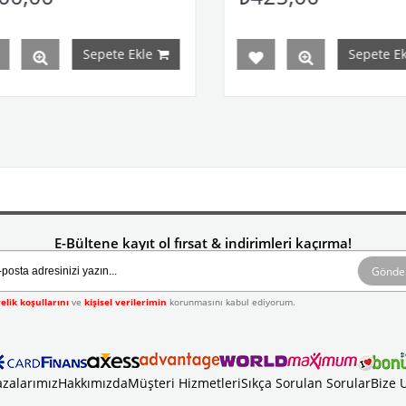
Sepete Ekle
Sepete Ekle
E-Bültene kayıt ol fırsat & indirimleri kaçırma!
Gönde
elik koşullarını
ve
kişisel verilerimin
korunmasını kabul ediyorum.
zalarımız
Hakkımızda
Müşteri Hizmetleri
Sıkça Sorulan Sorular
Bize 