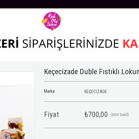
Keçecizade Duble Fıstıklı Lok
Marka
KEÇECİZADE
Fiyat
₺700,00
(KDV Dahil)