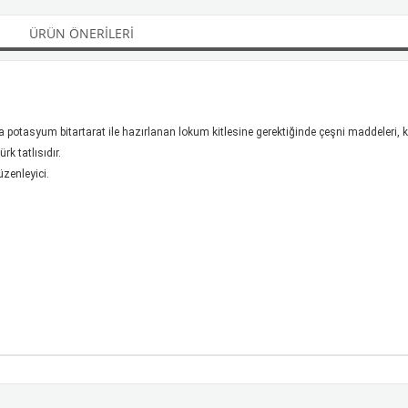
ÜRÜN ÖNERILERI
veya potasyum bitartarat ile hazırlanan lokum kitlesine gerektiğinde çeşni maddeleri
k tatlısıdır.
üzenleyici.