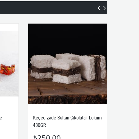
Keçecizade Sultan Çikolatalı Lokum
Keçecizade G
430GR
₺250,00
₺150,00