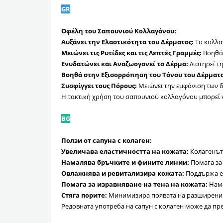
GR
Οφέλη του Σαπουνιού Κολλαγόνου:
Αυξάνει την Ελαστικότητα του Δέρματος:
Το κολλαγ
Μειώνει τις Ρυτίδες και τις Λεπτές Γραμμές:
Βοηθά 
Ενυδατώνει και Αναζωογονεί το Δέρμα:
Διατηρεί τ
Βοηθά στην Εξισορρόπηση του Τόνου του Δέρματο
Συσφίγγει τους Πόρους:
Μειώνει την εμφάνιση των δ
Η τακτική χρήση του σαπουνιού κολλαγόνου μπορεί ν
BG
Ползи от сапуна с колаген:
Увеличава еластичността на кожата:
Колагенът 
Намалява бръчките и фините линии:
Помага за 
Овлажнява и ревитализира кожата:
Поддържа ес
Помага за изравняване на тена на кожата:
Нама
Стяга порите:
Минимизира появата на разширени п
Редовната употреба на сапун с колаген може да пре