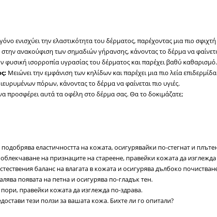
όνο ενισχύει την ελαστικότητα του δέρματος, παρέχοντας μια πιο σφιχτή
στην ανακούφιση των σημαδιών γήρανσης, κάνοντας το δέρμα να φαίνετα
ην φυσική ισορροπία υγρασίας του δέρματος και παρέχει βαθύ καθαρισμό.
ς:
Μειώνει την εμφάνιση των κηλίδων και παρέχει μια πιο λεία επιδερμίδα
ιευρυμένων πόρων, κάνοντας το δέρμα να φαίνεται πιο υγιές.
α προσφέρει αυτά τα οφέλη στο δέρμα σας. Θα το δοκιμάζατε;
подобрява еластичността на кожата, осигурявайки по-стегнат и плътен
облекчаване на признаците на стареене, правейки кожата да изглежда
тествения баланс на влагата в кожата и осигурява дълбоко почистване
лява появата на петна и осигурява по-гладък тен.
ори, правейки кожата да изглежда по-здрава.
достави тези ползи за вашата кожа. Бихте ли го опитали?