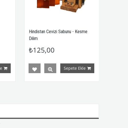
evizi Sabunu - Kesme
Ihlamur Sabunu - Kesme Dilim
00
₺125,00
Sepete Ekle
Sepete Ekle
,