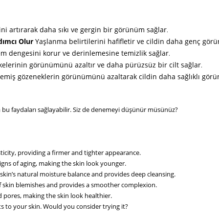
ğini artırarak daha sıkı ve gergin bir görünüm sağlar
.
rdımcı Olur
Yaşlanma belirtilerini hafifletir ve cildin daha genç gö
nem dengesini korur ve derinlemesine temizlik sağlar
.
lekelerinin görünümünü azaltır ve daha pürüzsüz bir cilt sağlar
.
emiş gözeneklerin görünümünü azaltarak cildin daha sağlıklı görü
a bu faydaları sağlayabilir. Siz de denemeyi düşünür müsünüz?
icity, providing a firmer and tighter appearance.
signs of aging, making the skin look younger.
skin’s natural moisture balance and provides deep cleansing.
 skin blemishes and provides a smoother complexion.
pores, making the skin look healthier.
s to your skin. Would you consider trying it?