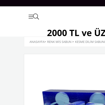
ANASAYFA
>
RENK MİS SABUN
>
KESME DILIM SABUN