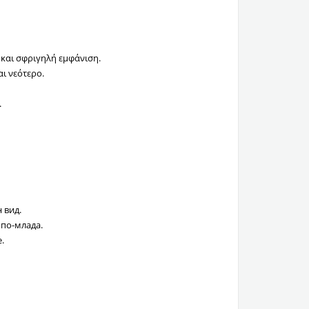
 και σφριγηλή εμφάνιση.
ι νεότερο.
.
 вид.
 по-млада.
.