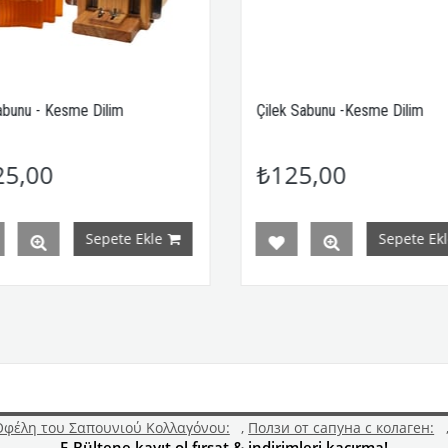
Çilek Sabunu -Kesme Dilim
Hindistan C
Dilim
₺125,00
₺125,
Sepete Ekle
Οφέλη του Σαπουνιού Κολλαγόνου:
,
Ползи от сапуна с колаген:
E-Bültene kayıt ol fırsat & indirimleri kaçırma!