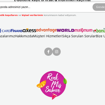
Gönde
elik koşullarını
ve
kişisel verilerimin
korunmasını kabul ediyorum.
zalarımız
Hakkımızda
Müşteri Hizmetleri
Sıkça Sorulan Sorular
Bize 