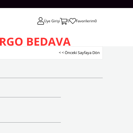
Üye Girişi
0
Favorilerim
0
< < Önceki Sayfaya Dön