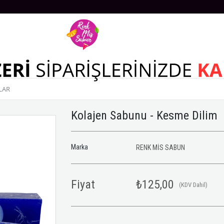
LAR
Kolajen Sabunu - Kesme Dilim
Marka
RENK MİS SABUN
Fiyat
₺125,00
(KDV Dahil)