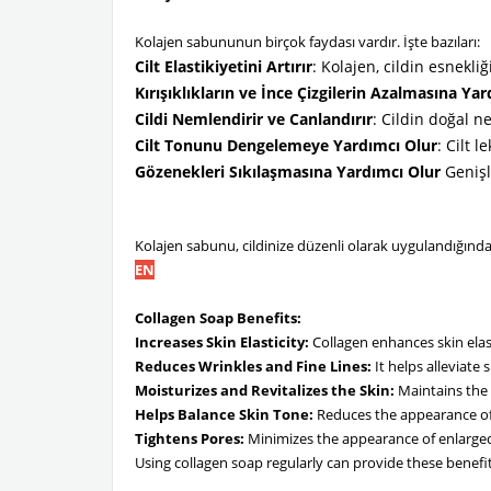
Kolajen sabununun birçok faydası vardır. İşte bazıları:
Cilt Elastikiyetini Artırır
: Kolajen, cildin esnekli
Kırışıklıkların ve İnce Çizgilerin Azalmasına Ya
Cildi Nemlendirir ve Canlandırır
: Cildin doğal 
Cilt Tonunu Dengelemeye Yardımcı Olur
: Cilt 
Gözenekleri Sıkılaşmasına Yardımcı Olur
Genişl
Kolajen sabunu, cildinize düzenli olarak uygulandığınd
EN
Collagen Soap Benefits:
Increases Skin Elasticity:
Collagen enhances skin elast
Reduces Wrinkles and Fine Lines:
It helps alleviate 
Moisturizes and Revitalizes the Skin:
Maintains the 
Helps Balance Skin Tone:
Reduces the appearance of
Tightens Pores:
Minimizes the appearance of enlarged 
Using collagen soap regularly can provide these benefit