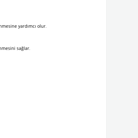
rünmesine yardımcı olur
.
nmesini sağlar
.