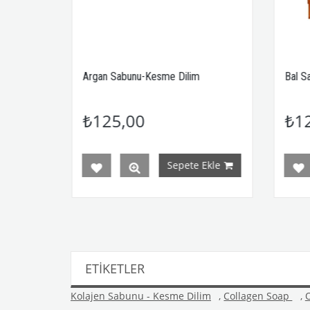
abunu-Kesme Dilim
Bal Sabunu - Kesme Dilim
,00
₺125,00
Sepete Ekle
Sepete Ekle
ETIKETLER
Kolajen Sabunu - Kesme Dilim
,
Collagen Soap
,