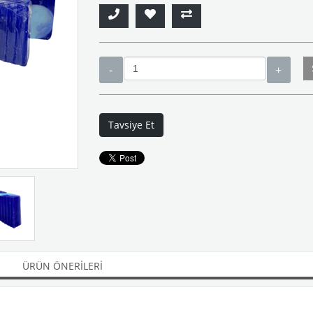
Tavsiye Et
ÜRÜN ÖNERILERI