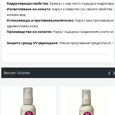
Хидратиращи свойства
: Кремът с нар често съдържа хидратиращ
Изсветляване на кожата
: Нарът е известен със своите свойства
жизнен вид.
Успокояващо и противовъзпалително
: Нарът има противовъзпа
здравословна кожа.
Производство на колаген
: Нарът съдържа съединения, които мог
Защита срещу UV увреждане
: Някои проучвания предполагат, 
Benzer Ürünler