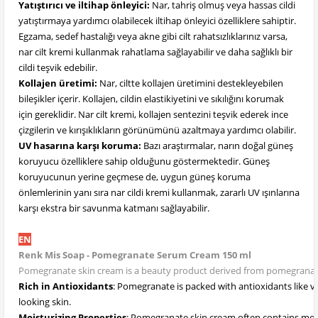
Yatıştırıcı ve iltihap önleyici:
Nar, tahriş olmuş veya hassas cildi
yatıştırmaya yardımcı olabilecek iltihap önleyici özelliklere sahiptir.
Egzama, sedef hastalığı veya akne gibi cilt rahatsızlıklarınız varsa,
nar cilt kremi kullanmak rahatlama sağlayabilir ve daha sağlıklı bir
cildi teşvik edebilir.
Kollajen üretimi:
Nar, ciltte kollajen üretimini destekleyebilen
bileşikler içerir. Kollajen, cildin elastikiyetini ve sıkılığını korumak
için gereklidir. Nar cilt kremi, kollajen sentezini teşvik ederek ince
çizgilerin ve kırışıklıkların görünümünü azaltmaya yardımcı olabilir.
UV hasarına karşı koruma:
Bazı araştırmalar, narın doğal güneş
koruyucu özelliklere sahip olduğunu göstermektedir. Güneş
koruyucunun yerine geçmese de, uygun güneş koruma
önlemlerinin yanı sıra nar cildi kremi kullanmak, zararlı UV ışınlarına
karşı ekstra bir savunma katmanı sağlayabilir.
EN
Renk Mis Soap - Pomegranate Serum Cream 150 ml
Pomegranate skin cream is a beauty product derived from pomegranate, 
Rich in Antioxidants
: Pomegranate is packed with antioxidants like v
looking skin.
Moisturizing Properties
: Pomegranate skin cream often contains moist