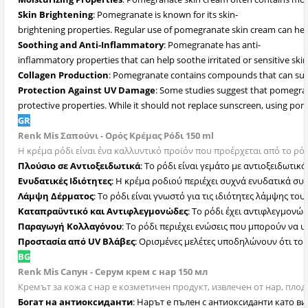
Skin Brightening
: Pomegranate is known for its skin-
brightening properties. Regular use of pomegranate skin cream can help
Soothing and Anti-Inflammatory
: Pomegranate has anti-
inflammatory properties that can help soothe irritated or sensitive ski
Collagen Production
: Pomegranate contains compounds that can suppor
Protection Against UV Damage
: Some studies suggest that pomegra
protective properties. While it should not replace sunscreen, using po
GR
Renk Mis Σαπούνι - Ορός Κρέμας Ρόδι 150 ml
Η κρέμα ρόδι είναι ένα καλλυντικό προϊόν που προέρχεται από το ρό
Πλούσιο σε Αντιοξειδωτικά
: Το ρόδι είναι γεμάτο με αντιοξειδωτι
Ενυδατικές Ιδιότητες
: Η κρέμα ροδιού περιέχει συχνά ενυδατικά σ
Λάμψη Δέρματος
: Το ρόδι είναι γνωστό για τις ιδιότητες λάμψης 
Καταπραϋντικό και Αντιφλεγμονώδες
: Το ρόδι έχει αντιφλεγμονώ
Παραγωγή Κολλαγόνου
: Το ρόδι περιέχει ενώσεις που μπορούν να
Προστασία από UV Βλάβες
: Ορισμένες μελέτες υποδηλώνουν ότι το 
BG
Renk Mis Сапун - Серум крем с нар 150 мл
Кремът за кожа с нар е козметичен продукт, извлечен от нар, пло
Богат на антиоксиданти
: Нарът е пълен с антиоксиданти като 