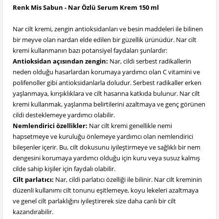
Renk Mis Sabun - Nar Özlü Serum Krem 150 ml
Nar cilt kremi, zengin antioksidanları ve besin maddeleri ile bilinen
bir meyve olan nardan elde edilen bir güzellik ürünüdür. Nar cilt
kremi kullanmanın bazı potansiyel faydaları şunlardır:
Antioksidan açısından zengin:
Nar, cildi serbest radikallerin
neden olduğu hasarlardan korumaya yardımcı olan C vitamini ve
polifenoller gibi antioksidanlarla doludur. Serbest radikaller erken
yaşlanmaya, kırışıklıklara ve cilt hasarına katkıda bulunur. Nar cilt
kremi kullanmak, yaşlanma belirtilerini azaltmaya ve genç görünen
cildi desteklemeye yardımcı olabilir.
Nemlendirici özellikler:
Nar cilt kremi genellikle nemi
hapsetmeye ve kuruluğu önlemeye yardımcı olan nemlendirici
bileşenler içerir. Bu, cilt dokusunu iyileştirmeye ve sağlıklı bir nem
dengesini korumaya yardımcı olduğu için kuru veya susuz kalmış
cilde sahip kişiler için faydalı olabilir.
Cilt parlatıcı:
Nar, cildi parlatıcı özelliği ile bilinir. Nar cilt kreminin
düzenli kullanımı cilt tonunu eşitlemeye, koyu lekeleri azaltmaya
ve genel cilt parlaklığını iyileştirerek size daha canlı bir cilt
kazandırabilir.