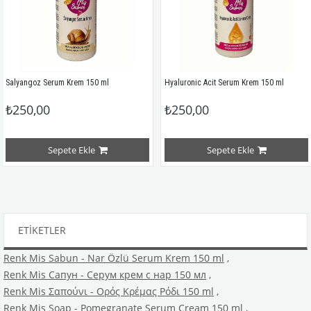
 Serum Krem 150 ml
Hyaluronic Acit Serum Krem 150 ml
Eşek Sü
00
₺250,00
₺250
Sepete Ekle
Sepete Ekle
ETIKETLER
Renk Mis Sabun - Nar Özlü Serum Krem 150 ml
,
Renk Mis Сапун - Серум крем с нар 150 мл
,
Renk Mis Σαπούνι - Ορός Κρέμας Ρόδι 150 ml
,
Renk Mis Soap - Pomegranate Serum Cream 150 ml
,