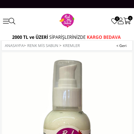
0
0
ANASAYFA
>
RENK MİS SABUN
>
KREMLER