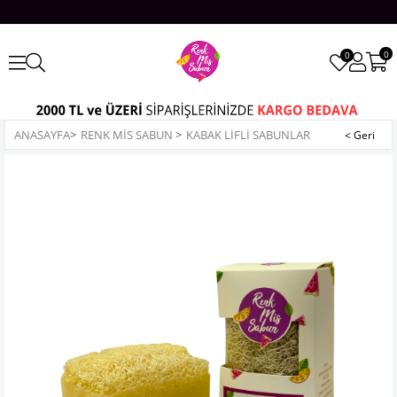
0
0
ANASAYFA
>
RENK MİS SABUN
>
KABAK LIFLI SABUNLAR