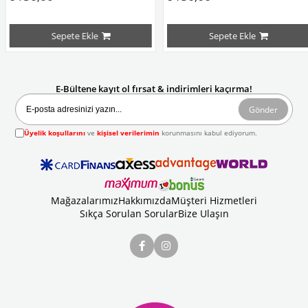
Sepete Ekle
Sepete Ekle
E-Bültene kayıt ol fırsat & indirimleri kaçırma!
Gönder
Üyelik koşullarını
ve
kişisel verilerimin
korunmasını kabul ediyorum.
Mağazalarımız
Hakkımızda
Müşteri Hizmetleri
Sıkça Sorulan Sorular
Bize Ulaşın