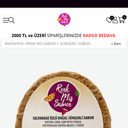
0
0
ANASAYFA
>
RENK MİS SABUN
>
SÜNGERLI SABUN