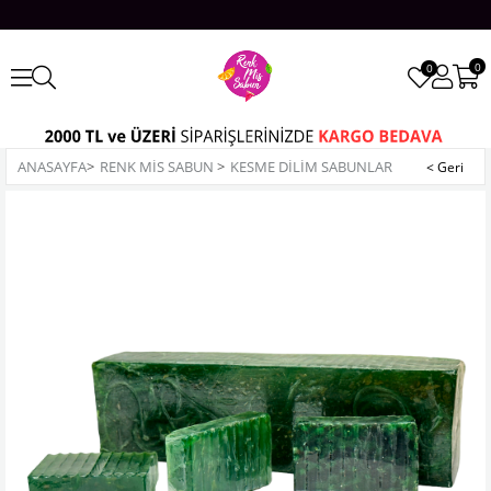
0
0
ANASAYFA
>
RENK MİS SABUN
>
KESME DILIM SABUNLAR