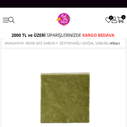
0
0
ANASAYFA
>
RENK MİS SABUN
>
ZEYTINYAĞLI DOĞAL SABUNLAR