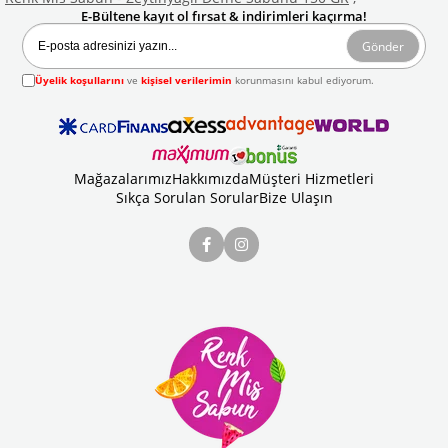
E-Bültene kayıt ol fırsat & indirimleri kaçırma!
Gönder
Üyelik koşullarını
ve
kişisel verilerimin
korunmasını kabul ediyorum.
Mağazalarımız
Hakkımızda
Müşteri Hizmetleri
Sıkça Sorulan Sorular
Bize Ulaşın