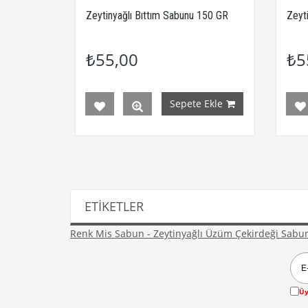
 150 GR
Zeytinyağlı Bıttım Sabunu 150 GR
Zeytin
₺55,00
₺55
Ekle
Sepete Ekle
ETIKETLER
Renk Mis Sabun - Zeytinyağlı Üzüm Çekirdeği Sabu
Üy