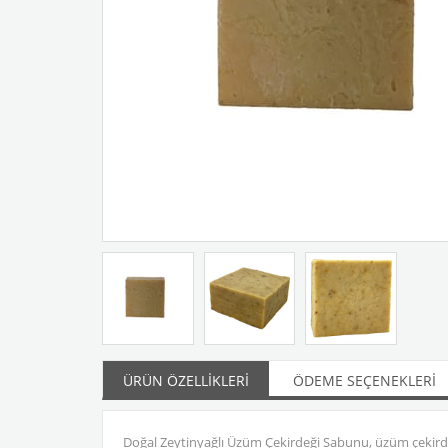
ÜRÜN ÖZELLIKLERI
ÖDEME SEÇENEKLERI
Doğal Zeytinyağlı Üzüm Çekirdeği Sabunu, üzüm çekirde