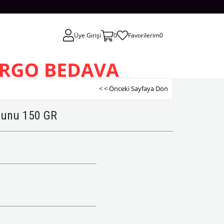
Üye Girişi
0
Favorilerim
0
< < Önceki Sayfaya Dön
bunu 150 GR