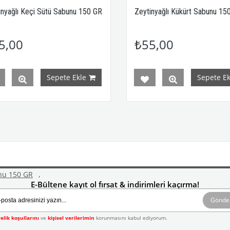
yağlı Keçi Sütü Sabunu 150 GR
Zeytinyağlı Kükürt Sabunu 150
,00
₺55,00
Sepete Ekle
Sepete Ekl
nu 150 GR
,
E-Bültene kayıt ol fırsat & indirimleri kaçırma!
Gönde
elik koşullarını
ve
kişisel verilerimin
korunmasını kabul ediyorum.