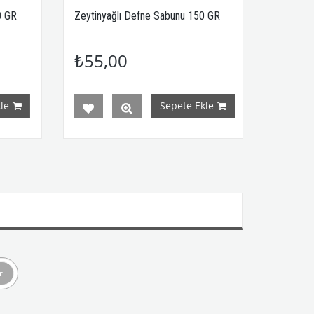
 GR
Zeytinyağlı Defne Sabunu 150 GR
Zeytinyağ
₺55,00
₺55,
e
Sepete Ekle
r