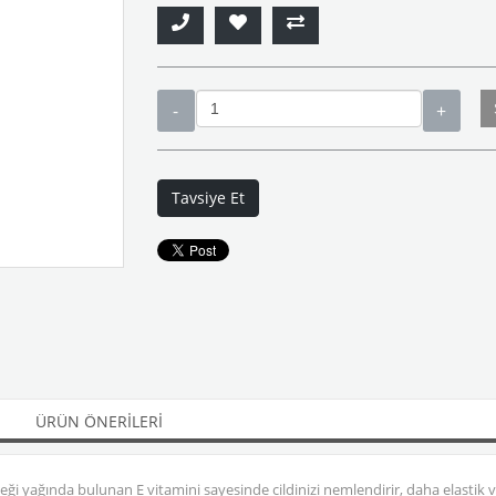
Tavsiye Et
ÜRÜN ÖNERILERI
ği yağında bulunan E vitamini sayesinde cildinizi nemlendirir, daha elasti