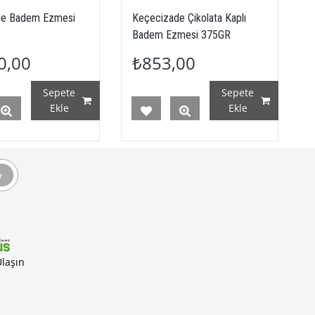
de Badem Ezmesi
Keçecizade Çikolata Kaplı
Badem Ezmesi 375GR
0,00
₺853,00
Sepete
Sepete
Ekle
Ekle
r
Ulaşın