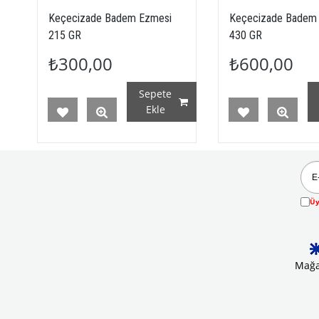
Keçecizade Badem Ezmesi
Keçecizade Badem
215 GR
430 GR
₺300,00
₺600,00
Sepete
Ekle
Üy
Mağa