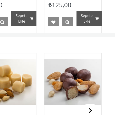
0
₺125,00
Sepete
Sepete
Ekle
Ekle