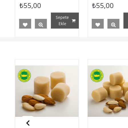
₺55,00
₺55,00
Sepete
Ekle
Vitrin Ürünleri