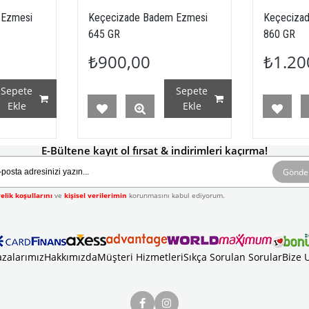
 Ezmesi
Keçecizade Badem Ezmesi
Keçeciza
645 GR
860 GR
₺900,00
₺1.20
Sepete
Sepete
Ekle
Ekle
E-Bültene kayıt ol fırsat & indirimleri kaçırma!
Gönde
elik koşullarını
ve
kişisel verilerimin
korunmasını kabul ediyorum.
zalarımız
Hakkımızda
Müşteri Hizmetleri
Sıkça Sorulan Sorular
Bize 